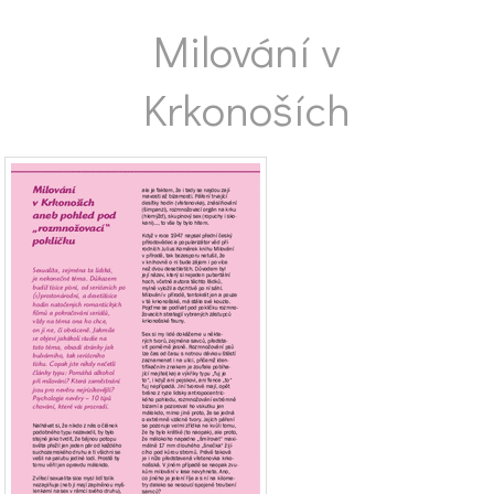
Milování v
Krkonoších