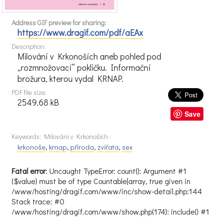
Address GIF preview for sharing:
https://www.dragif.com/pdf/aEAx
Description:
Milování v Krkonoších aneb pohled pod
„rozmnožovací“ pokličku. Informační
brožura, kterou vydal KRNAP.
PDF file size:
2549.68 kB
Save
Keywords: Milování v Krkonoších :
krkonoše
,
krnap
,
příroda
,
zvířata
,
sex
Fatal error
: Uncaught TypeError: count(): Argument #1
($value) must be of type Countable|array, true given in
/www/hosting/dragif.com/www/inc/show-detail.php:144
Stack trace: #0
/www/hosting/dragif.com/www/show.php(174): include() #1