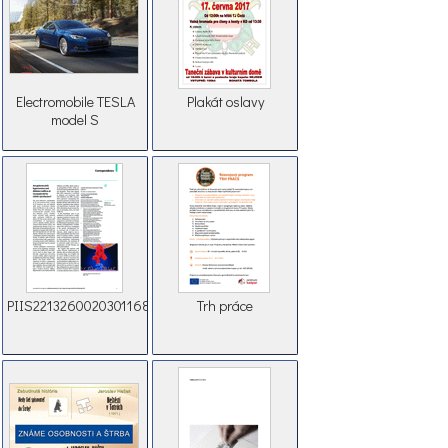
Electromobile TESLA
Plakát oslavy
model S
PIIS2213260020301168
Trh práce