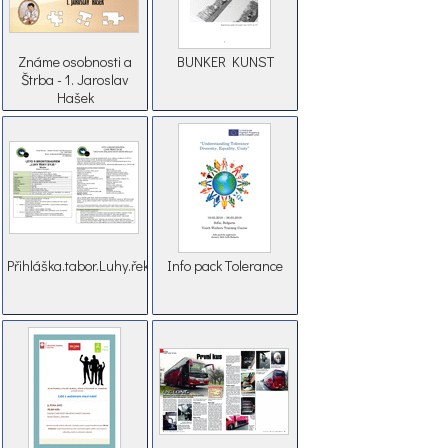
Známe osobnosti a
BUNKER KUNST
Štrba - 1. Jaroslav
Hašek
Přihláška.tabor.Luhy.řeky.Dyje.2017
Info pack Тolerance