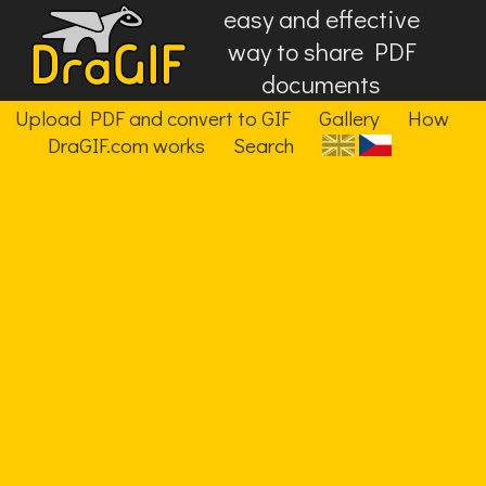
easy and effective
way to share PDF
documents
Upload PDF and convert to GIF
Gallery
How
DraGIF.com works
Search