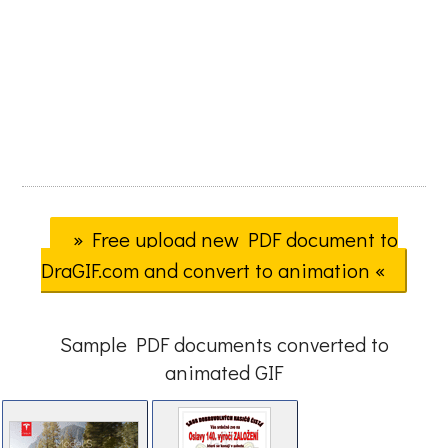
» Free upload new PDF document to
DraGIF.com and convert to animation «
Sample PDF documents converted to
animated GIF