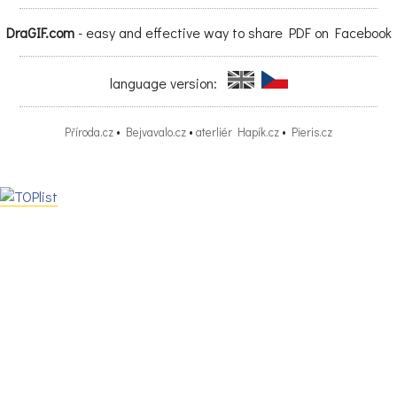
DraGIF.com
- easy and effective way to share PDF on Facebook
hou žádat o příspěvek na zakoupení automobilu. Fond je určen na podpo
 se starají o děti s postižením. Základními hodnotícími kritérii jsou jak 
ální situace žadatele/rodiny.
language version:
ww.nadace-agrofert.cz/
Příroda.cz
•
Bejvavalo.cz
•
aterliér Hapík.cz
•
Pieris.cz
dostí: žádosti jsou přijímány 4x ročně, nyní do 31. srpna 2017 a do 15.
řený fond pro zdravotně hendikepované
 zejména projekty, jejichž cílem je předcházení vzniku sociálního hen
ých osob anebo jeho prohlubování s důrazem na podporu zaměstnává
teré podporuje integraci do společnosti a na trh práce. Žadatelem mo
ww.nadacejistota.cz/pro-zadatele/otevreny-fond/
dostí: do 21. srpna 2017 (do 12:00 hod.)
í záležitost