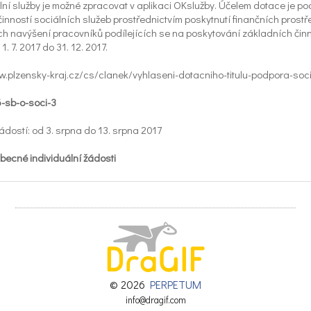
lní služby je možné zpracovat v aplikaci OKslužby. Účelem dotace je p
inností sociálních služeb prostřednictvím poskytnutí finančních prost
ich navýšení pracovníků podílejících se na poskytování základních činn
1. 7. 2017 do 31. 12. 2017.
ww.plzensky-kraj.cz/cs/clanek/vyhlaseni-dotacniho-titulu-podpora-soc
-sb-o-soci-3
ádostí: od 3. srpna do 13. srpna 2017
ecné individuální žádosti
vším těm, kteří navzdory svému jasnému hendikepu (fyzickému, mentáln
 se vést plnohodnotný život. I přesto se ocitli v situaci, ve které potřebu
a zdravotní a edukační pomůcky, na hippoterapii a canisterapii, na odl
ělávání dětí/lidí, kteří studují/chtějí studovat i navzdory svému hendik
ww.nadace-agrofert.cz/
ádostí: průběžně, vždy k poslednímu dni v měsíci
© 2026
PERPETUM
info@dragif.com
tomobil pro hendikepované