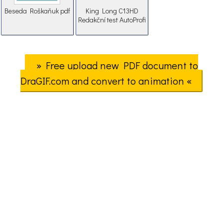
Beseda Roškaňuk pdf
King Long C13HD
Redakční test AutoProfi
» Free upload new PDF document to
DraGIF.com and convert to animation «