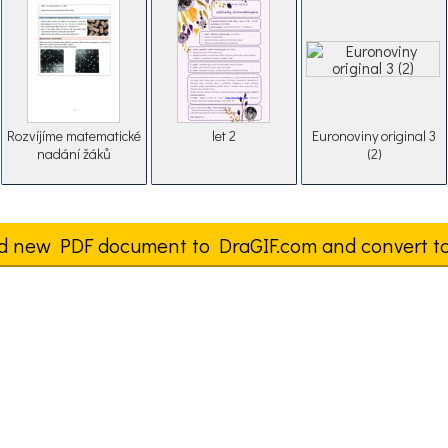
Rozvíjíme matematické
let 2
Euronoviny original 3
nadání žáků
(2)
d new PDF document to DraGIF.com and convert t