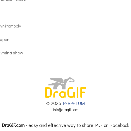
lavní tomboly
kvapení
 svtelná show
 TISK A5 nahled
© 2026
PERPETUM
s_program_TISK_A5_nahled.pdf
info@dragif.com
DraGIF.com
- easy and effective way to share PDF on Facebook