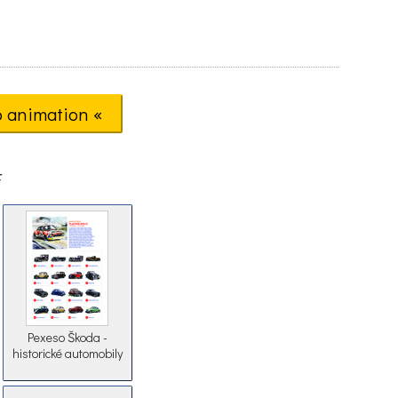
o animation «
F
Pexeso Škoda -
historické automobily