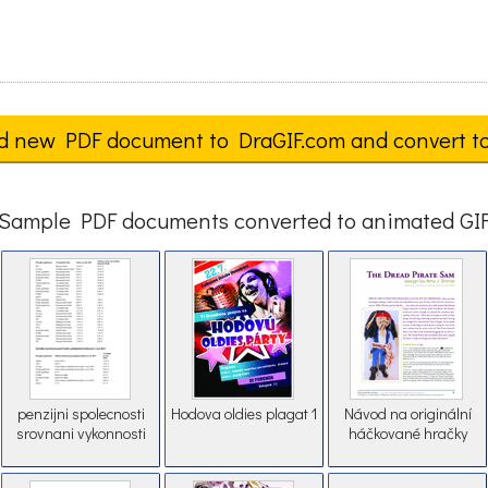
d new PDF document to DraGIF.com and convert t
Sample PDF documents converted to animated GI
penzijni spolecnosti
Hodova oldies plagat 1
Návod na originální
srovnani vykonnosti
háčkované hračky