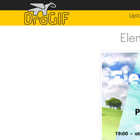
Upl
Ele