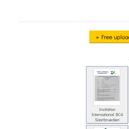
» Free uploa
Invitation
International BC4
Saarbruecken
GERMANY 2018