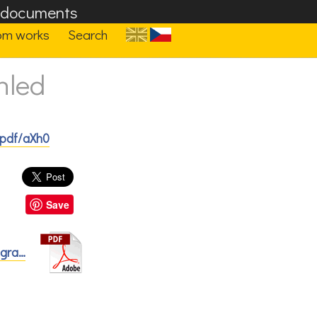
F documents
om works
Search
hled
/pdf/aXh0
Save
ogra…