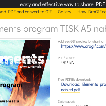
easy and effective way to share PD
oad PDF and convert to GIF
Gallery
How DraGIF.c
ments program TISK A5 na
Address GIF preview for sharing:
https://www.dragif.com
PDF file size:
1613 kB
Free PDF file download:
Download: Elements_pr
nahled.pdf
Date saved: