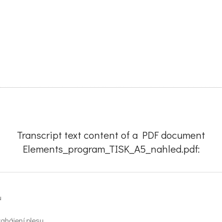
Transcript text content of a PDF document
Elements_program_TISK_A5_nahled.pdf:
u
 zahájení plesu