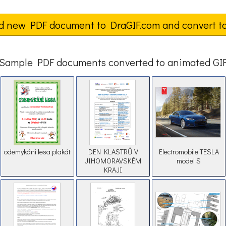
d new PDF document to DraGIF.com and convert t
Sample PDF documents converted to animated GI
odemykáni lesa plakát
DEN KLASTRŮ V
Electromobile TESLA
JIHOMORAVSKÉM
model S
KRAJI