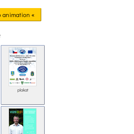
o animation «
F
plakat