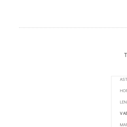
T
AST
HOR
LEN
V A
MAR