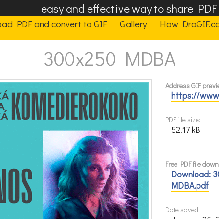
easy and effective way to share PD
oad PDF and convert to GIF
Gallery
How DraGIF.c
300x250 MDBA
Address GIF previe
https://www
PDF file size:
52.17 kB
Free PDF file down
Download: 3
MDBA.pdf
Date saved: