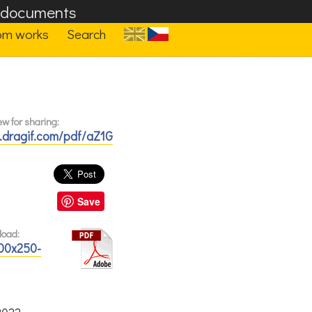
F documents
om works
Search
w for sharing:
.dragif.com/pdf/aZ1G
Save
load:
00x250-