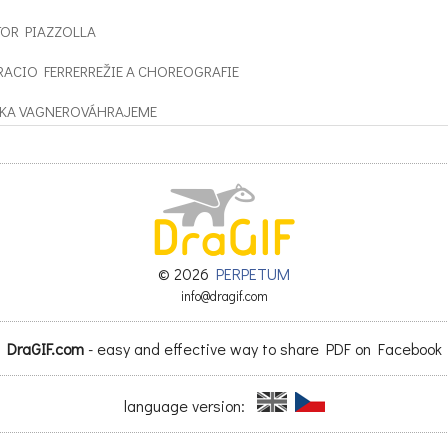
OR PIAZZOLLA
ACIO FERRERREŽIE A CHOREOGRAFIE
KA VAGNEROVÁHRAJEME
BC
ÍADE BUENOS AIRES
0x250 MDBA
© 2026
PERPETUM
 file: 300x250-MDBA.pdf
info@dragif.com
DraGIF.com
- easy and effective way to share PDF on Facebook
language version: