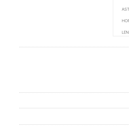
AST
HOR
LEN
V A
MAR
30
PDF