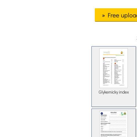
» Free uploa
Glykemicky index