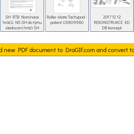
SH RTB Nominace
Roller skate Tachypod -
2017 12 12
hráčů NS SH do týmu
patent US809980
REKONSTRUKCE KD
sledovaní hráči SH
DB koncept
2018
d new PDF document to DraGIF.com and convert t