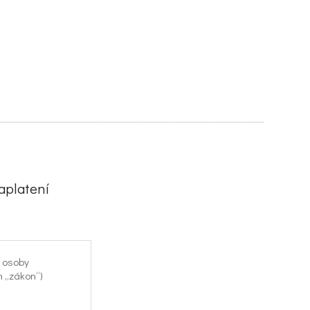
aplatení
j osoby
n „zákon“)