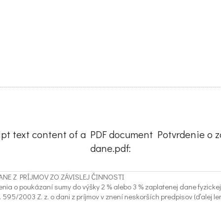
ipt text content of a PDF document Potvrdenie o z
dane.pdf:
ANE Z PRÍJMOV ZO ZÁVISLEJ ČINNOSTI
enia o poukázaní sumy do výšky 2 % alebo 3 % zaplatenej dane fyzicke
 595/2003 Z. z. o dani z príjmov v znení neskorších predpisov (ďalej le