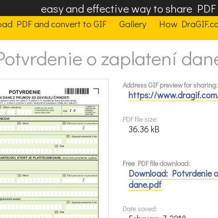
easy and effective way to share PD
oad PDF and convert to GIF
Gallery
How DraGIF.c
Potvrdenie o zaplatení dan
Address GIF preview for sharing:
https://www.dragif.com
PDF file size:
36.36 kB
Free PDF file download:
Download: Potvrdenie o
dane.pdf
Date saved: