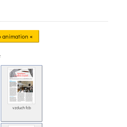
o animation «
F
vzduch fcb