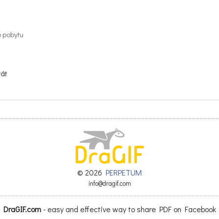
o pobytu
tát
entačné číslo
menom/za priezviskom
© 2026
PERPETUM
fyzická osoba) alebo sídlo (právnická osoba)
info@dragif.com
DraGIF.com
- easy and effective way to share PDF on Facebook