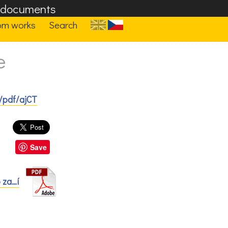
F documents
om works
Search
e
/pdf/ajCT
Save
 za…í