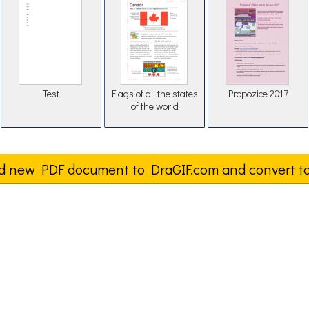
Test
Flags of all the states
Propozice 2017
of the world
d new PDF document to DraGIF.com and convert t