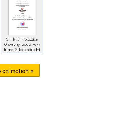
SH RTB Propozice
Otevřený republikový
turnaj 2. kolo národní
soutěže 2019 BR final
(1)
o animation «