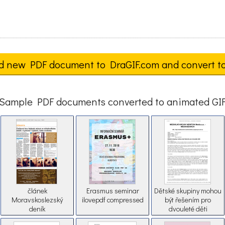
d new PDF document to DraGIF.com and convert t
Sample PDF documents converted to animated GI
článek
Erasmus seminar
Dětské skupiny mohou
Moravskoslezský
ilovepdf compressed
být řešením pro
deník
dvouleté děti