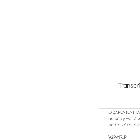
Transcr
O ZAPLATENÍ D
na účely vyhlás
podľa zákona č.
V2Pv17_P