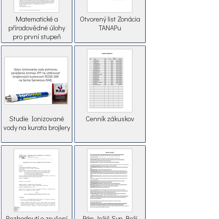
Matematické a
Otvorený list Zonácia
přírodovědné úlohy
TANAPu
pro první stupeň
základní školy
Studie Ionizované
Cenník zákuskov
vody na kurata brojlery
Rozhodnutí o zrušení
Pán Ježiš Syn Boží