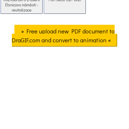
Elsnicovo náměstí -
revitalizace
» Free upload new PDF document to
DraGIF.com and convert to animation «