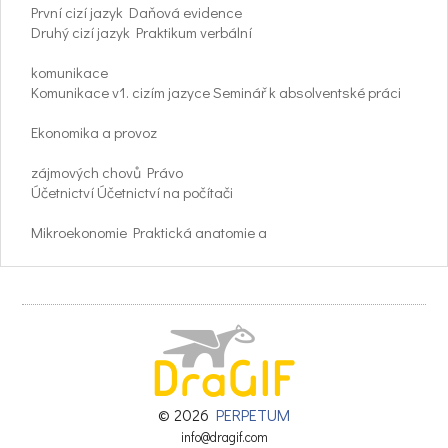
První cizí jazyk Daňová evidence
Druhý cizí jazyk Praktikum verbální
komunikace
Komunikace v1. cizím jazyce Seminář k absolventské práci
Ekonomika a provoz
zájmových chovů Právo
Účetnictví Účetnictví na počítači
Mikroekonomie Praktická anatomie a
fyziologie zvířat
Psychologie Biologie
Sociální komunikace Mikrobiologie
Profesní komunikace a
© 2026
PERPETUM
etiketa Zoohygiena
info@dragif.com