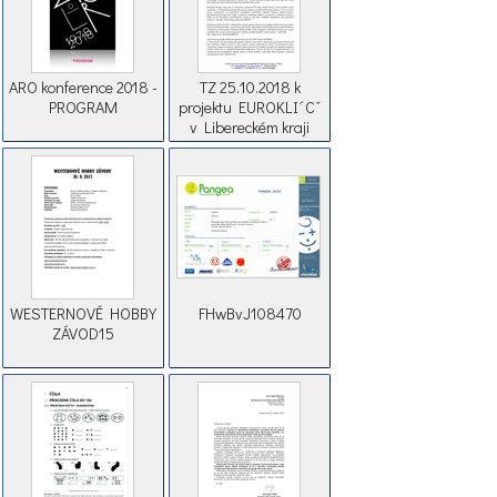
ARO konference 2018 -
TZ 25.10.2018 k
PROGRAM
projektu EUROKLI´Cˇ
v Libereckém kraji
WESTERNOVÉ HOBBY
FHwBvJ108470
ZÁVOD15