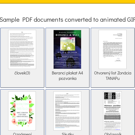
Sample PDF documents converted to animated GI
človek(3)
Beranci plakat A4
Otvorený list Zonácia
pozvanka
TANAPu
Oznámení
Skutky
Občasník