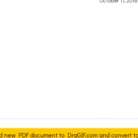
October 17, 2018
d new PDF document to DraGIF.com and convert t