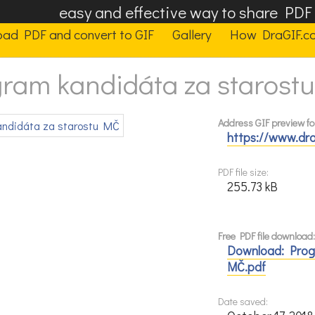
easy and effective way to share PD
oad PDF and convert to GIF
Gallery
How DraGIF.c
gram kandidáta za starost
Address GIF preview fo
https://www.dr
PDF file size:
255.73 kB
Free PDF file download
Download: Prog
MČ.pdf
Date saved: