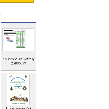
F
Souhrnne JR Roztoky
20180630
Lipovský vánoční