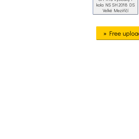
kola NS SH 2018 DS
Velké Meziříčí
» Free uploa