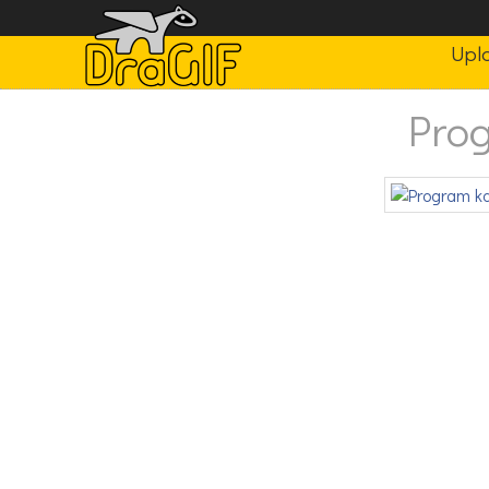
Upl
Pro