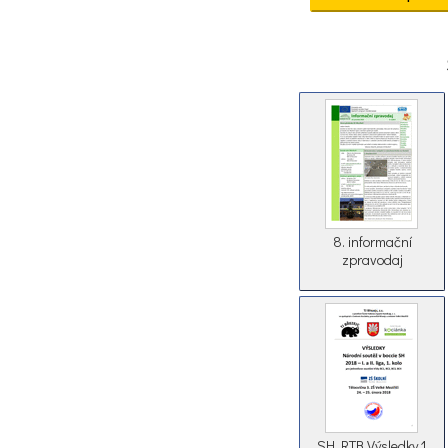
8. informační
zpravodaj
SH RTB Výsledky 1