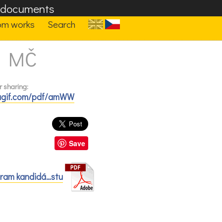
F documents
om works
Search
u MČ
r sharing:
agif.com/pdf/amWW
Save
:
ram kandidá…stu