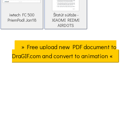
iwtech FC 500
Štatút súťaže -
PriemPodl Jan18
XIAOMI REDMI
AIRDOTS
» Free upload new PDF document to
DraGIF.com and convert to animation «