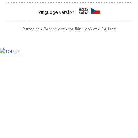
language version:
Příroda.cz
•
Bejvavalo.cz
•
aterliér Hapík.cz
•
Pieris.cz