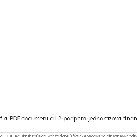
of a PDF document a1-2-podpora-jednorazova-finan
jednotlivémpřípadě:20.000,KčOkruhzpůsobilýchžadatelů:fyzick