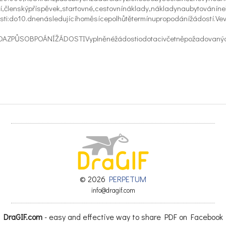
lenskýpříspěvek,startovné,cestovnínáklady,nákladynaubytovánínebos
ti:do10.dnenásledujícíhoměsícepolhůtětermínupropodánížádostí.Ve
vidly.FormulářežádostíaObecn
OAZPŮSOBPOÁNÍŽÁDOSTIVyplněnéžádostiodotacivčetněpožadovanýchp
© 2026
PERPETUM
info@dragif.com
DraGIF.com
- easy and effective way to share PDF on Facebook