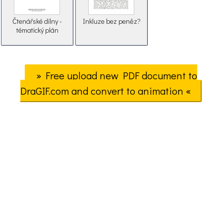
Čtenářské dílny -
Inkluze bez peněz?
tématický plán
» Free upload new PDF document to
DraGIF.com and convert to animation «