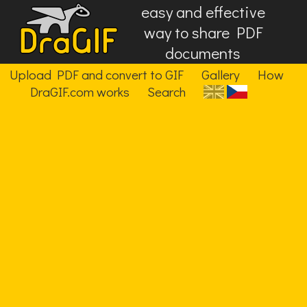
easy and effective
way to share PDF
documents
Upload PDF and convert to GIF
Gallery
How
DraGIF.com works
Search