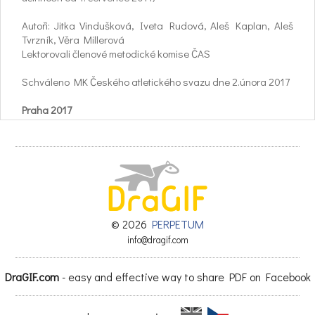
Autoři: Jitka Vindušková, Iveta Rudová, Aleš Kaplan, Aleš
Tvrzník, Věra Millerová
Lektorovali členové metodické komise ČAS
Schváleno MK Českého atletického svazu dne 2.února 2017
Praha 2017
ŠKOLENÍ TRENÉRŮ KONDIČNÍHO BĚHU
Podmínky k přijetí do školení:
• min 18 let
Učební plán:
© 2026
PERPETUM
12 h [8 h přednášek (P), 4 h cvičení (C)]
info@dragif.com
1. P Práce běžeckého trenéra
DraGIF.com
- easy and effective way to share PDF on Facebook
Typologie klientů, různé tréninkové cíle a motivace, specifika
kondičního běhu, základní didaktické zásady