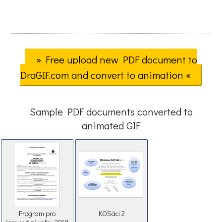
» Free upload new PDF document to
DraGIF.com and convert to animation «
Sample PDF documents converted to
animated GIF
Program pro
KOSáci 2