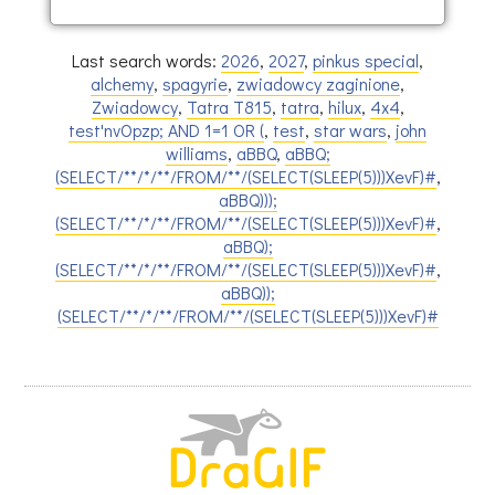
Last search words:
2026
,
2027
,
pinkus special
,
alchemy
,
spagyrie
,
zwiadowcy zaginione
,
Zwiadowcy
,
Tatra T815
,
tatra
,
hilux
,
4x4
,
test'nvOpzp; AND 1=1 OR (
,
test
,
star wars
,
john
williams
,
aBBQ
,
aBBQ;
(SELECT/**/*/**/FROM/**/(SELECT(SLEEP(5)))XevF)#
,
aBBQ)));
(SELECT/**/*/**/FROM/**/(SELECT(SLEEP(5)))XevF)#
,
aBBQ);
(SELECT/**/*/**/FROM/**/(SELECT(SLEEP(5)))XevF)#
,
aBBQ));
(SELECT/**/*/**/FROM/**/(SELECT(SLEEP(5)))XevF)#