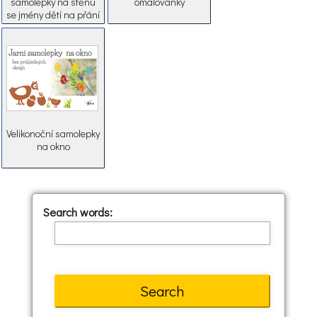
samolepky na stěnu
omalovánky
se jmény dětí na přání
Velikonoční samolepky
na okno
Search words: